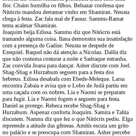
flor. Chaim humilha os filhos. Belsazar confessa que
Nitócris mandou derramar vinho em Shamiran. Neusta
chega à festa. Zac fala mal de Fassur. Sammu-Ramat
tenta acalmar Shamiran.
Joaquim beija Edissa. Sammu diz que Nitócris está
tramando alguma coisa. Ilana demonstra sua insatisfação
com a presença de Gadise. Neusta se despede de
Ezequiel. Raquel não dá atenção a Nicolau. Dalila diz
que não costuma costurar a noite e Sadraque estranha.
Zac convida Joana para dançar. Asher discute com Joel.
Shag-Shag e Hurzabum seguem para a festa dos
hebreus. Edissa desabafa com Ebede-Meleque. Larsa
encontra Zabaia e avisa que o Lobo de Judá partiu em
uma caçada com os nobres. Lia e Naomi se preparam
para fugir. Lia e Naomi fogem e seguem para festa.
Daniel as protege. Rebeca recebe Shag-Shag e
Hurzabum. Aspenaz conforta Joaquim. Samira e Talita
discutem. Namnu diz que fez o que Nitócris pediu. Elga
repreende a atitude das gêmeas. Amitis escuta um grito
no palácio e se preocupa com Shamiran. Asher percebe