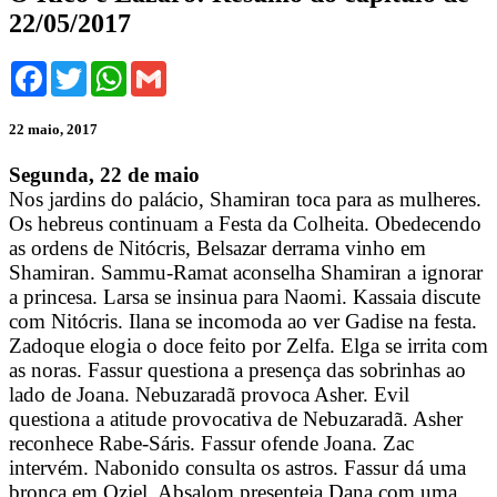
22/05/2017
Facebook
Twitter
WhatsApp
Gmail
22 maio, 2017
Segunda, 22 de maio
Nos jardins do palácio, Shamiran toca para as mulheres.
Os hebreus continuam a Festa da Colheita. Obedecendo
as ordens de Nitócris, Belsazar derrama vinho em
Shamiran. Sammu-Ramat aconselha Shamiran a ignorar
a princesa. Larsa se insinua para Naomi. Kassaia discute
com Nitócris. Ilana se incomoda ao ver Gadise na festa.
Zadoque elogia o doce feito por Zelfa. Elga se irrita com
as noras. Fassur questiona a presença das sobrinhas ao
lado de Joana. Nebuzaradã provoca Asher. Evil
questiona a atitude provocativa de Nebuzaradã. Asher
reconhece Rabe-Sáris. Fassur ofende Joana. Zac
intervém. Nabonido consulta os astros. Fassur dá uma
bronca em Oziel. Absalom presenteia Dana com uma