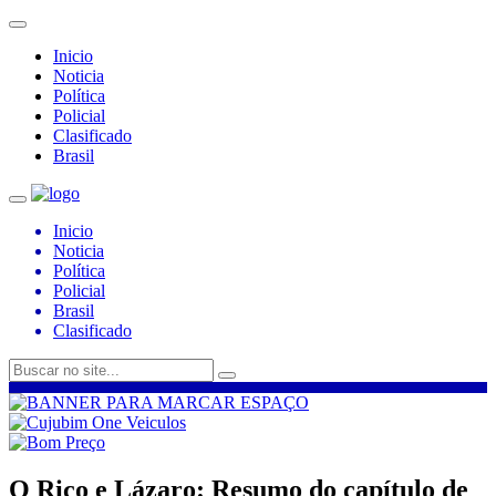
Inicio
Noticia
Política
Policial
Clasificado
Brasil
Inicio
Noticia
Política
Policial
Brasil
Clasificado
O Rico e Lázaro: Resumo do capítulo de