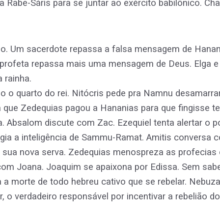
a Rabe-Sáris para se juntar ao exército babilônico. Cha
. Um sacerdote repassa a falsa mensagem de Hanania
O profeta repassa mais uma mensagem de Deus. Elga 
 rainha.
 o quarto do rei. Nitócris pede pra Namnu desamarrar
a que Zedequias pagou a Hananias para que fingisse
ia. Absalom discute com Zac. Ezequiel tenta alertar o 
logia a inteligência de Sammu-Ramat. Amitis conversa 
sa, sua nova serva. Zedequias menospreza as profecia
com Joana. Joaquim se apaixona por Edissa. Sem saber
a a morte de todo hebreu cativo que se rebelar. Ne
r, o verdadeiro responsável por incentivar a rebelião d