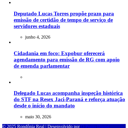
Deputado Lucas Torres propõe prazo para
emissão de certidão de tempo de serviço de
servidores estaduais
junho 4, 2026
Cidadania em foco: Expobur oferecerá
agendamento para emissão de RG com apoio
de emenda parlamentar
Delegado Lucas acompanha inspeção histórica
do STF na Resex Jaci-Paraná e reforça atuação
desde o início do mandato
maio 30, 2026
© 2025 Rondônia Real | Desenvolvido por
O Ponto Digital