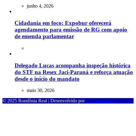
junho 4, 2026
Cidadania em foco: Expobur oferecerá
agendamento para emissão de RG com apoio
de emenda parlamentar
Delegado Lucas acompanha inspeção histórica
do STF na Resex Jaci-Paraná e reforça atuação
desde o início do mandato
maio 30, 2026
© 2025 Rondônia Real | Desenvolvido por
O Ponto Digital
bom
casibom güncel giriş
casibom giriş
casibom
casibom güncel giriş
ca