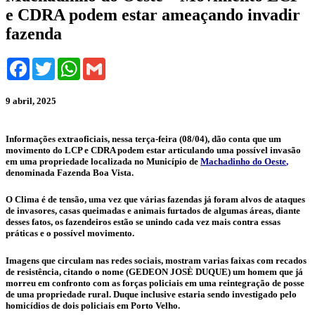
e CDRA podem estar ameaçando invadir
fazenda
Facebook
Twitter
WhatsApp
Gmail
9 abril, 2025
Informações extraoficiais, nessa terça-feira (08/04), dão conta que um
movimento do LCP e CDRA podem estar articulando uma possível invasão
em uma propriedade localizada no Município de
Machadinho do Oeste
,
denominada Fazenda Boa Vista.
O Clima é de tensão, uma vez que várias fazendas já foram alvos de ataques
de invasores, casas queimadas e animais furtados de algumas áreas, diante
desses fatos, os fazendeiros estão se unindo cada vez mais contra essas
práticas e o possível movimento.
Imagens que circulam nas redes sociais, mostram varias faixas com recados
de resistência, citando o nome (GEDEON JOSÈ DUQUE) um homem que já
morreu em confronto com as forças policiais em uma reintegração de posse
de uma propriedade rural. Duque inclusive estaria sendo investigado pelo
homicídios de dois policiais em Porto Velho.