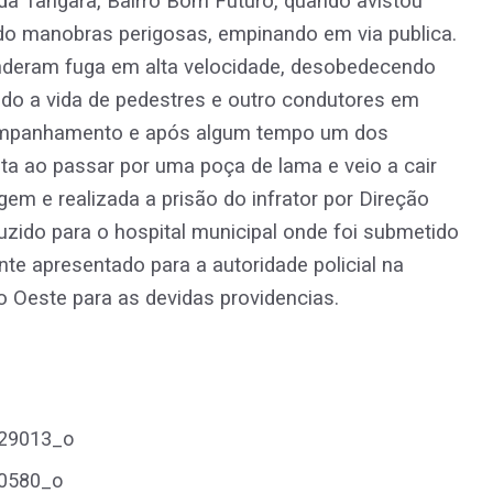
da Tangara, Bairro Bom Futuro, quando avistou
do manobras perigosas, empinando em via publica.
nderam fuga em alta velocidade, desobedecendo
ando a vida de pedestres e outro condutores em
acompanhamento e após algum tempo um dos
ta ao passar por uma poça de lama e veio a cair
em e realizada a prisão do infrator por Direção
zido para o hospital municipal onde foi submetido
te apresentado para a autoridade policial na
o Oeste para as devidas providencias.