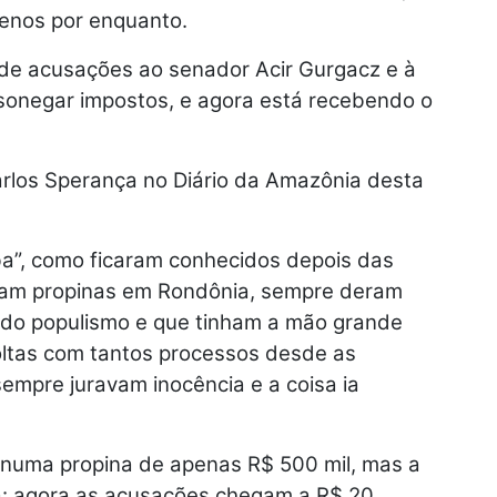
enos por enquanto.
de acusações ao senador Acir Gurgacz e à
sonegar impostos, e agora está recebendo o
Carlos Sperança no Diário da Amazônia desta
a”, como ficaram conhecidos depois das
vam propinas em Rondônia, sempre deram
al do populismo e que tinham a mão grande
voltas com tantos processos desde as
sempre juravam inocência e a coisa ia
 numa propina de apenas R$ 500 mil, mas a
a: agora as acusações chegam a R$ 20