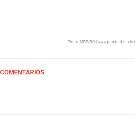
.
.
Fonte: MPF/RO (
www.prro.mpf.mp.br
)
COMENTARIOS