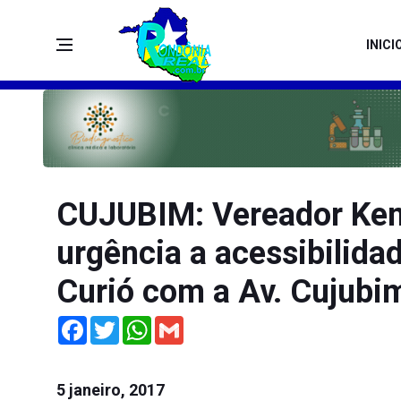
INICI
CUJUBIM: Vereador Ken
urgência a acessibilida
Curió com a Av. Cujubi
Facebook
Twitter
WhatsApp
Gmail
5 janeiro, 2017