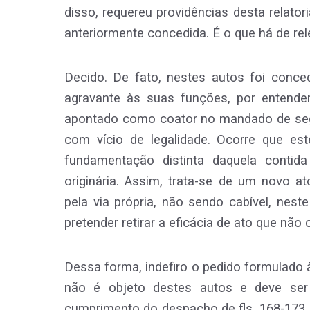
disso, requereu providências desta relator
anteriormente concedida. É o que há de rel
Decido. De fato, nestes autos foi conce
agravante às suas funções, por entende
apontado como coator no mandado de segur
com vício de legalidade. Ocorre que es
fundamentação distinta daquela conti
originária. Assim, trata-se de um novo 
pela via própria, não sendo cabível, nes
pretender retirar a eficácia de ato que não c
Dessa forma, indefiro o pedido formulado 
não é objeto destes autos e deve ser
cumprimento do despacho de fls. 168-173. 