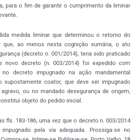
ia, para o fim de garantir o cumprimento da liminar
evante.
dida medida liminar que determinou o retorno do
r que, ao menos nesta cognição sumária, o ato
ança (decreto n. 001/2014), teria sido praticado
te novo decreto (n. 003/2014) foi expedido com
da no decreto impugnado na ação mandamental
ato supostamente coator, que deve ser impugnado
te agravo, ou no mandado desegurança de origem,
onstitui objeto do pedido inicial.
às fls. 183-186, uma vez que o decreto n. 003/2014
 impugnado pela via adequada. Prossiga-se no
Cumpra-se. Intime-se Publique-se. Porto Velho, 18