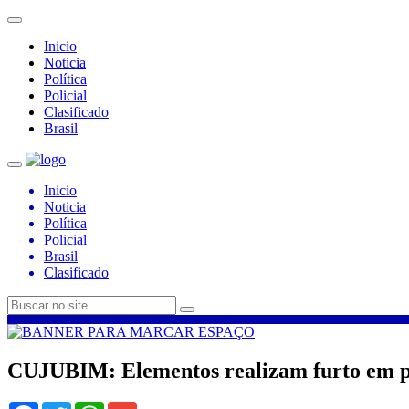
Inicio
Noticia
Política
Policial
Clasificado
Brasil
Inicio
Noticia
Política
Policial
Brasil
Clasificado
CUJUBIM: Elementos realizam furto em p
Facebook
Twitter
WhatsApp
Gmail