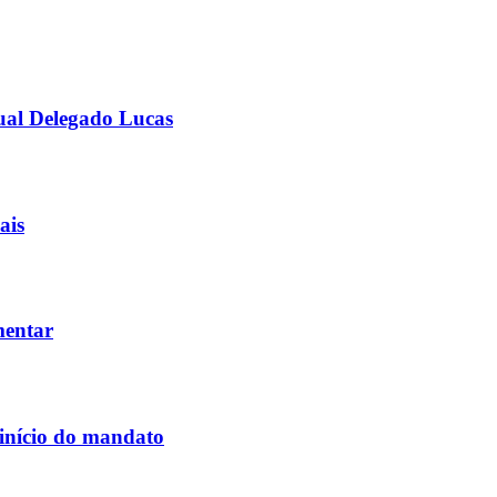
ual Delegado Lucas
ais
mentar
 início do mandato