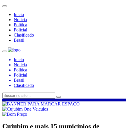
Inicio
Noticia
Política
Policial
Clasificado
Brasil
Inicio
Noticia
Política
Policial
Brasil
Clasificado
Cujubim e mais 15 municípios de