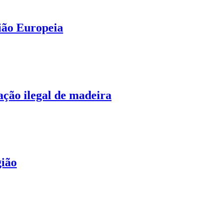
nião Europeia
ação ilegal de madeira
gião