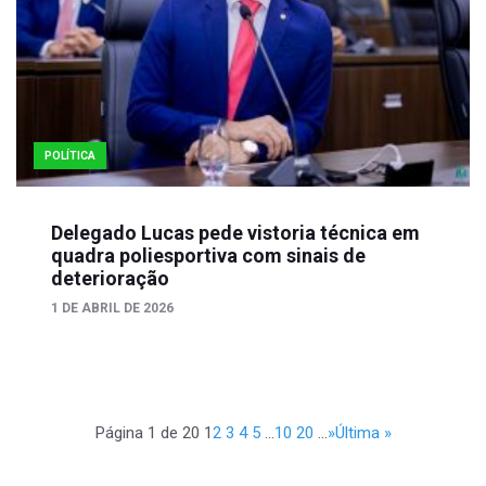
POLÍTICA
Delegado Lucas pede vistoria técnica em
quadra poliesportiva com sinais de
deterioração
1 DE ABRIL DE 2026
Página 1 de 20
1
2
3
4
5
...
10
20
...
»
Última »