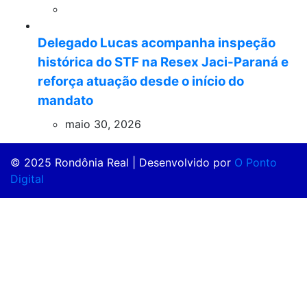
Delegado Lucas acompanha inspeção
histórica do STF na Resex Jaci-Paraná e
reforça atuação desde o início do
mandato
maio 30, 2026
© 2025 Rondônia Real | Desenvolvido por
O Ponto
Digital
ş
casibom
casibom güncel giriş
casibom giriş
casibom
casi