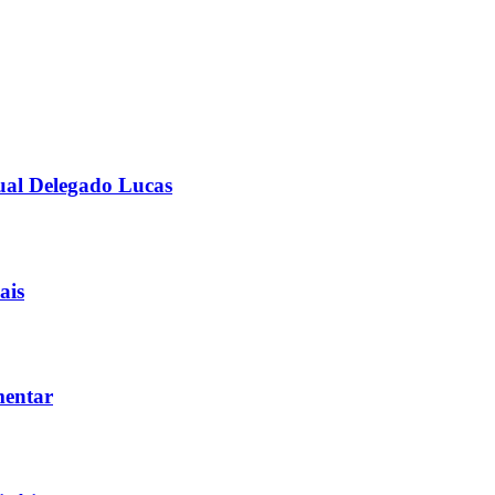
ual Delegado Lucas
ais
mentar