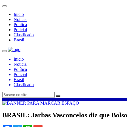
Inicio
Noticia
Política
Policial
Clasificado
Brasil
Inicio
Noticia
Política
Policial
Brasil
Clasificado
BRASIL: Jarbas Vasconcelos diz que Bolso
Facebook
Twitter
WhatsApp
Gmail